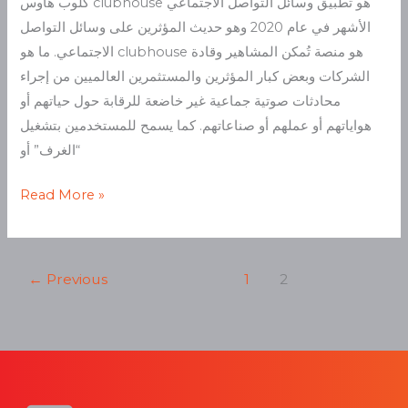
كلوب هاوس clubhouse هو تطبيق وسائل التواصل الاجتماعي
الأشهر في عام 2020 وهو حديث المؤثرين على وسائل التواصل
الاجتماعي. ما هو clubhouse هو منصة تُمكن المشاهير وقادة
الشركات وبعض كبار المؤثرين والمستثمرين العالميين من إجراء
محادثات صوتية جماعية غير خاضعة للرقابة حول حياتهم أو
هواياتهم أو عملهم أو صناعاتهم. كما يسمح للمستخدمين بتشغيل
“الغرف” أو
Read More »
←
Previous
1
2