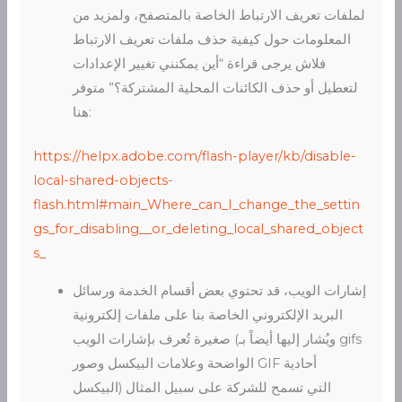
لملفات تعريف الارتباط الخاصة بالمتصفح، ولمزيد من
المعلومات حول كيفية حذف ملفات تعريف الارتباط
فلاش يرجى قراءة “أين يمكنني تغيير الإعدادات
لتعطيل أو حذف الكائنات المحلية المشتركة؟” متوفر
هنا:
https://helpx.adobe.com/flash-player/kb/disable-
local-shared-objects-
flash.html#main_Where_can_I_change_the_settin
gs_for_disabling__or_deleting_local_shared_object
s_
إشارات الويب، قد تحتوي بعض أقسام الخدمة ورسائل
البريد الإلكتروني الخاصة بنا على ملفات إلكترونية
صغيرة تُعرف بإشارات الويب (ويُشار إليها أيضاً بـ gifs
الواضحة وعلامات البيكسل وصور GIF أحادية
البيكسل) التي تسمح للشركة على سبيل المثال