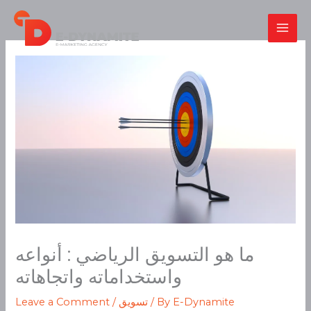
Skip
to
content
ما هو التسويق الرياضي : أنواعه
واستخداماته واتجاهاته
E-Dynamite
/ By
تسويق
/
Leave a Comment