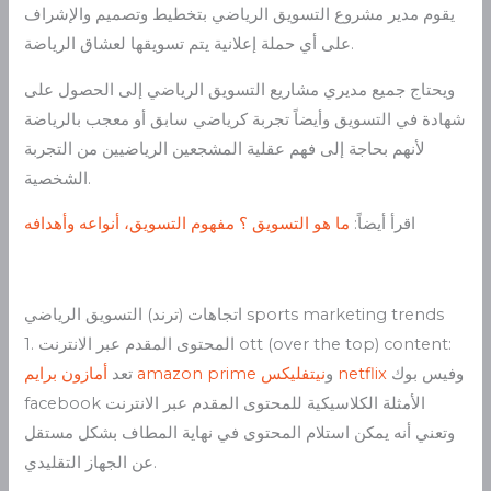
يقوم مدير مشروع التسويق الرياضي بتخطيط وتصميم والإشراف
على أي حملة إعلانية يتم تسويقها لعشاق الرياضة.
ويحتاج جميع مديري مشاريع التسويق الرياضي إلى الحصول على
شهادة في التسويق وأيضاً تجربة كرياضي سابق أو معجب بالرياضة
لأنهم بحاجة إلى فهم عقلية المشجعين الرياضيين من التجربة
الشخصية.
اقرأ أيضاً:
ما هو التسويق ؟ مفهوم التسويق، أنواعه وأهدافه
اتجاهات (ترند) التسويق الرياضي sports marketing trends
1. المحتوى المقدم عبر الانترنت ott (over the top) content:
وفيس بوك
netflix
و
نيتفليكس
amazon prime
تعد
أمازون برايم
facebook الأمثلة الكلاسيكية للمحتوى المقدم عبر الانترنت
وتعني أنه يمكن استلام المحتوى في نهاية المطاف بشكل مستقل
عن الجهاز التقليدي.