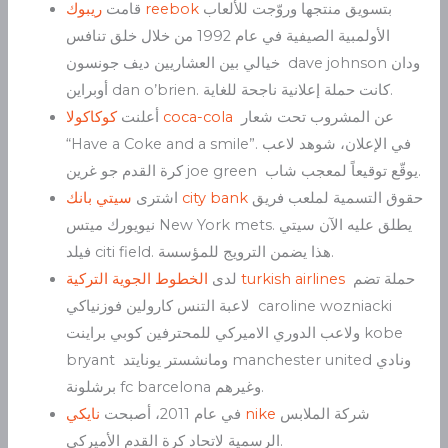
بتسويق منتجها وروّجت للألعاب
reebok
قامت
ريبوك
الأولمبية الصيفية في عام 1992 من خلال خلق تنافس
خيالي بين العشاريين ديف جونسون dave johnson ودان
أوبراين dan o’brien. كانت حملة إعلانية ناجحة للغاية.
عن المشروب تحت شعار
coca-cola
أعلنت
كوكاكولا
“Have a Coke and a smile”. في الإعلان، شوهد لاعب
كرة القدم جو غرين joe green يوقّع توقيعاً لمعجب شاب.
حقوق التسمية لملعب فريق
city bank
اشترى
سيتي بانك
نيويورك ميتس New York mets. يطلق عليه الآن سيتي
فيلد citi field. هذا يضمن الترويج للمؤسسة.
حملة تضم
turkish airlines
لدى
الخطوط الجوية التركية
لاعبة التنس كارولين فوزنياكي caroline wozniacki
ولاعب الدوري الاميركي للمحترفين كوبي براينت kobe
bryant ومانشستر يونايتد manchester united ونادي
برشلونة fc barcelona وغيرهم.
شركة الملابس
nike
في عام 2011، أصبحت
نايكي
الرسمية لاتحاد كرة القدم الأميركي.