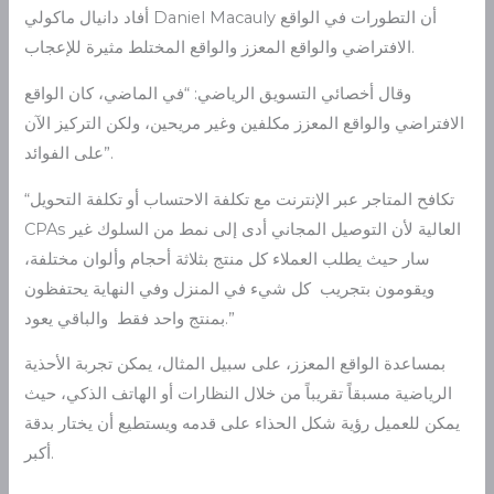
أفاد دانيال ماكولي Daniel Macauly أن التطورات في الواقع
الافتراضي والواقع المعزز والواقع المختلط مثيرة للإعجاب.
وقال أخصائي التسويق الرياضي: “في الماضي، كان الواقع
الافتراضي والواقع المعزز مكلفين وغير مريحين، ولكن التركيز الآن
على الفوائد”.
“تكافح المتاجر عبر الإنترنت مع تكلفة الاحتساب أو تكلفة التحويل
CPAs العالية لأن التوصيل المجاني أدى إلى نمط من السلوك غير
سار حيث يطلب العملاء كل منتج بثلاثة أحجام وألوان مختلفة،
ويقومون بتجريب كل شيء في المنزل وفي النهاية يحتفظون
بمنتج واحد فقط والباقي يعود.”
بمساعدة الواقع المعزز، على سبيل المثال، يمكن تجربة الأحذية
الرياضية مسبقاً تقريباً من خلال النظارات أو الهاتف الذكي، حيث
يمكن للعميل رؤية شكل الحذاء على قدمه ويستطيع أن يختار بدقة
أكبر.