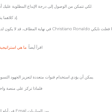
لكي تتمكن من الوصول إلى درجة الإبداع المطلوبة عليك أن تفهم أولاً أن الرياضة والتسويق متشابهين نوعاً ما.
إذ كلاهما يتمحور حول العواطف وعليك أن تعالج هذه المشاعر.
في نهاية المطاف، قد لا يكون لديك الميزانية لإنتاج فيلم قصير مع
اقرأ أيضاً:
ما هي استراتيجي
يمكن أن يؤدي استخدام قنوات متعددة لتعزيز الجهود التسويقية إلى زيادة رؤية العلامة التجارية وتحسين النتائج.
فلماذا تركز على منصة وا
استخدم تويتر Twitter في أيام المباريات والبريد الإلكتروني Email بين المباريات.