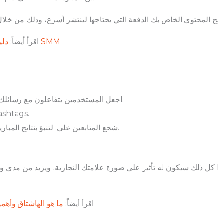
دليل التسويق عبر وسائل التواصل الاجتماعي … ما هو SMM
اقرأ أيضاً:
اجعل المستخدمين يتفاعلون مع رسائلك بدلاً من أن تعرض عليهم المنتجات فحسب.
استخدم الميمات Memes والهاشتاغا
شجع المتابعين على التنبؤ بنتائج المباريات وعلى مشاركة صورهم في يوم المباراة.
كل ذلك سيكون له تأثير على صورة علامتك التجارية، ويزيد من مدى وصولك، ويساعدك على استه
اقرأ أيضاً:
ما هو الهاشتاق وأهم