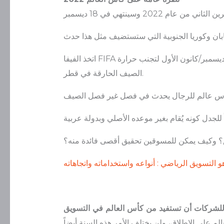
اتخذ الفيفا FIFA أي الاتحاد الدولي لكرة القدم قراراً غير مسبوقاً بنقل البطولة من يونيو/حزيران ويوليو/تموز إلى نوفمبر/تشرين الثاني وديسمبر/كانون الأول لتجنب حرارة
الصيف الحارقة في قطر.
ق؟ وكيف يمكن للمسوقين تحقيق أقصى فائدة منه؟
و التسويق الرياضي : أنواعه واستخداماته واتجاهاته
لشركات أن تستفيد من كأس العالم في التسويق