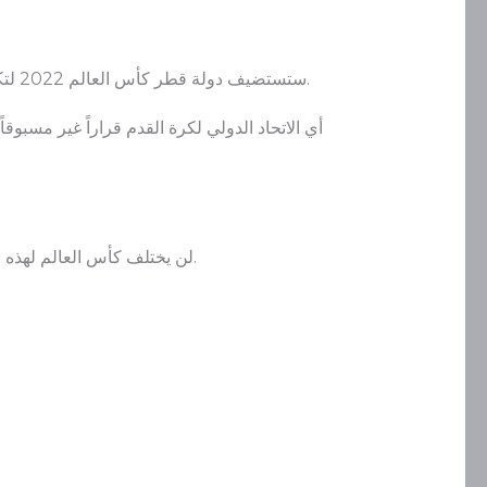
ستستضيف دولة قطر كأس العالم 2022 لتكون هي الدولة العربية الأولى في التاريخ والدولة الآسيوية الثالثة بعد اليابان وكوريا الجنوبية التي ستستضيف مثل هذا حدث.
لن يختلف كأس العالم لهذه السنة عن السنوات السابقة ولكنه سيكون فريداً نوعاً ما ومتميزاً ومثيراً للجدل كونه يُقام بغير موعده الأصلي وبدولة عربية.