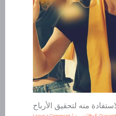
E-Dynami
/ By
تسويق
/
Leave a Comment