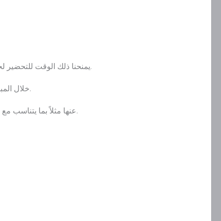
يمنحنا ذلك الوقت للتحضير لحالات معينة، وإنشاء حملات، وحتى العثور على أفضل الصور المتحركة التي نريد استخدامها على مواقع التواصل الاجتماعي.
لكن مع ذلك تحدث أحياناً أشياء غير متوقعة مثل المشجع الذي ركض إلى أرض الملعب لعناق ميسي Messi خلال المباراة عام 2016.
هذا ما نقصده باللحظات الحالية التي يجب أن نهتم بها ونستفيد منها ونستغلها من خلال نشر تغريدة Tweetعنها مثلاً بما يتناسب مع علامتنا التجارية.