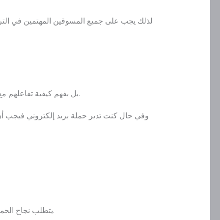
لذلك يجب على جميع المسوقين المهتمين في التروي
بل بفهم كيفية تفاعلهم مع العلامة التجارية، ومتى يفتحون بريدهم الإلكتروني، وبالتعرف على منتجاتهم المفضلة من خلال تحليل المشتريات السابقة.
وفي حال كنت تدير حملة بريد إلكتروني فيجب 
يتطلب نجاح الحملة الإعلانية في حدث مثل كأس العالم ميزانية معينة بالطبع، ولكنه يعتمد أكثر على كمية الإبداع ونوعية الأفكار المستخدمة.