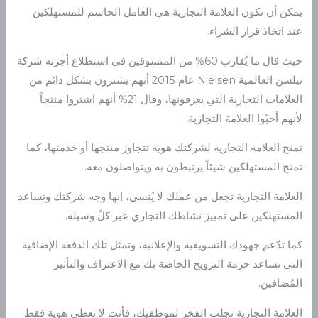
يمكن أن تكون العلامة التجارية هي العامل الحاسم للمستهلكين
عند اتخاذ قرار الشراء.
حيث قال ما يُقارب 60% من المتسوقين في استطلاع أجرته شركة
نيلسن العالمية Nielsen عام 2015 أنهم يشترون بشكل دائم من
العلامات التجارية التي يعرفونها، وقال 21% أنهم اشتروا منتجاً
لأنهم أحبّوا العلامة التجارية.
تمنح العلامة التجارية لشركتك هوية تتجاوز منتجها أو خدمتها، كما
تمنح المستهلكين شيئاً يرتبطون به ويتواصلون معه.
العلامة التجارية تجعل من عملك لا يُنسى، إنها وجه شركتك وتساعد
المستهلكين على تمييز نشاطك التجاري عبر كلّ وسيلة.
كما تدّعم جهودك التسويقية والإعلانية، وتمثل تلك الدفعة الإضافية
التي تساعد حزمة الترويج الخاصة بك مع الاعتراف والتأثير
المُضافين.
العلامة التجارية تجلب الفخر لموظفيك، فأنت لا تعطي هوية فقط