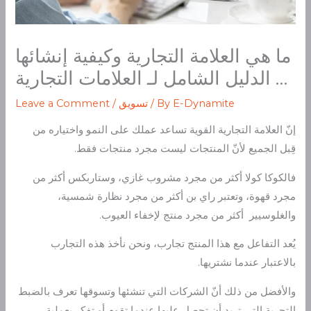
ما هي العلامة التجارية وكيفية إنشائها
… الدليل الشامل لـ العلامات التجارية
E-Dynamite
/ By
تسويق
/
Leave a Comment
إنّ العلامة التجارية القوية تساعد عملك على النمو واختياره من
قِبل الجميع لأنّ المنتجات ليست مجرد منتجات فقط.
فالكوكا كولا أكثر من مجرد مشروب غازي، وستاربكس أكثر من
مجرد قهوة، وتعتبر راي بن أكثر من مجرد نظارة شمسية،
والغلوسيير أكثر من مجرد منتج لإخفاء العيوب.
يُعد التفاعل مع هذا المنتج تجارب، ونحن نأخذ هذه التجارب
بالاعتبار عندما نشتريها.
والأفضل من ذلك أنّ الشركات التي تنشئها وتسوقها تعرف بالضبط
التجربة التي تريد أن تحصل عليها عندما تقوم أو تفكر بعملية