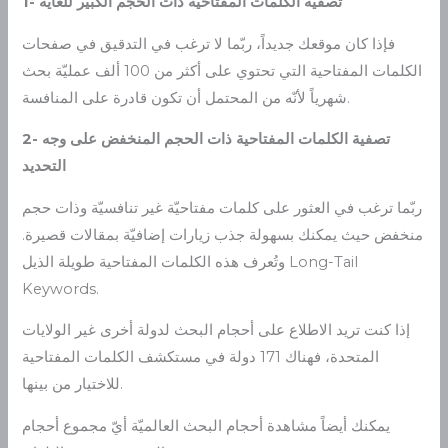
1- تصفية الكلمات المفتاحية ذات الحجم الكبير للغاية
فإذا كان موقعك جديداً، ربّما لا ترغب في التدقيق في صفحات
الكلمات المفتاحية التي تحتوي على أكثر من 100 ألف عمليّة بحث
شهرياً لأنّه من المحتمل أن تكون قادرة على المنافسة.
2- تصفية الكلمات المفتاحية ذات الحجم المنخفض على وجه
التحديد
ربّما ترغب في العثور على كلمات مفتاحيّة غير تنافسيّة وذات حجم
منخفض حيث يمكنك بسهولة جذب زيارات إضافيّة بمقالات قصيرة.
وتُعرف هذه الكلمات المفتاحية طويلة الذيل Long-Tail
Keywords.
إذا كنت تريد الاطلاع على أحجام البحث لدولة أخرى غير الولايات
المتحدة، فهناك 171 دولة في مستكشف الكلمات المفتاحية
للاختيار من بينها.
يمكنك أيضاً مشاهدة أحجام البحث العالميّة أيّ مجموع أحجام