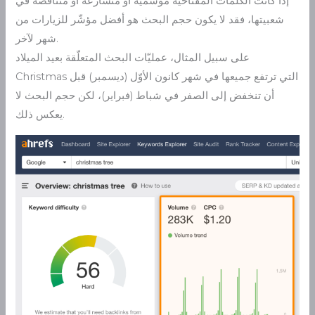
إذا كانت الكلمات المفتاحية موسميّة أو متسارعة أو متناقصة في
شعبيتها، فقد لا يكون حجم البحث هو أفضل مؤشّر للزيارات من
شهر لآخر.
على سبيل المثال، عمليّات البحث المتعلّقة بعيد الميلاد
Christmas التي ترتفع جميعها في شهر كانون الأوّل (ديسمبر) قبل
أن تنخفض إلى الصفر في شباط (فبراير)، لكن حجم البحث لا
يعكس ذلك.